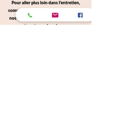
Pour aller plus loin dans l'entretien,
complétez votre routine anti-mue avec
nos soins du Bain premium, adaptés à
tous types de pelages.
Voir la gamme Bain
Câlins Dorés
Compagny
Un choix judicieux pour des chiens heureux
calinsdorescompagny@gmail.com