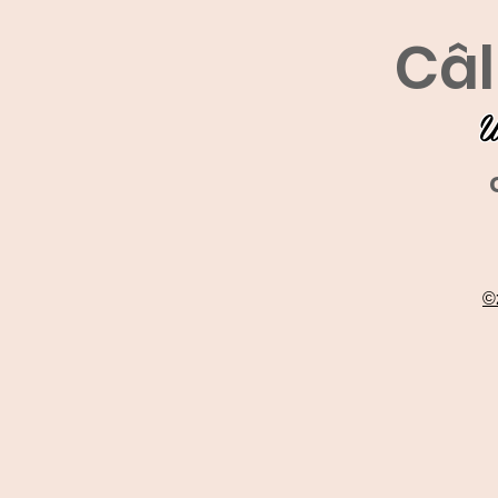
Câl
U
©