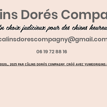
ins Dorés Comp
n choix judicieux pour des chiens heure
calinsdorescompagny@gmail.co
06 19 72 88 16
2020_ 2025 par Câlins Dorés Compagny. Créé avec YUMEORIGINS