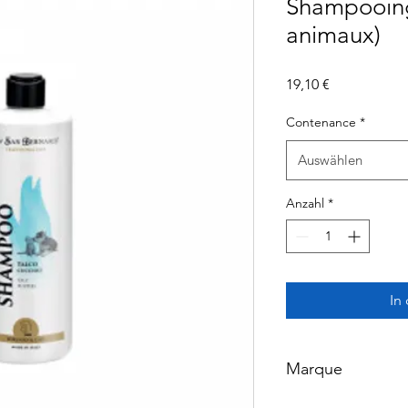
Shampooing
animaux)
Preis
19,10 €
Contenance
*
Auswählen
Anzahl
*
In
Marque
IV SAN BERNARD