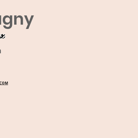
agny
ux
m
.COM