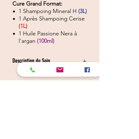
Cure Grand Format:
1 Shampoing Mineral H
(3L)
1 Après Shampoing Cerise
(1L)
1 Huile Passione Nera à
l'argan
(100ml)
Description du Soin
Shampooing Mineral H (ETAPE 1)
Diluez dans une bouteille d’eau 1 part
de shampooing pour 5 part d’eau
tiède (exemple, pour 1 c à soupe de
shampooing = 5 c à soupe d’eau).
Appliquez le mélange sur le poil
Câlins Dorés
préalablement mouillé.
Massez dans le sens du poils
Compagny
(important pour le poil court).
Laissez poser 3 min puis rincez.