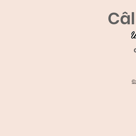
Câl
U
©