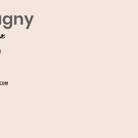
agny
ux
m
.COM