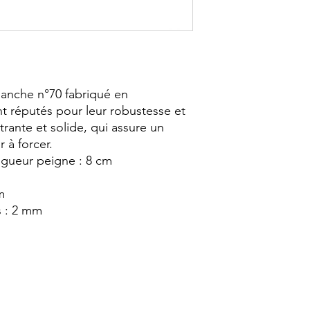
manche n°70 fabriqué en
t réputés pour leur robustesse et
trante et solide, qui assure un
 à forcer.
ngueur peigne : 8 cm
m
s : 2 mm