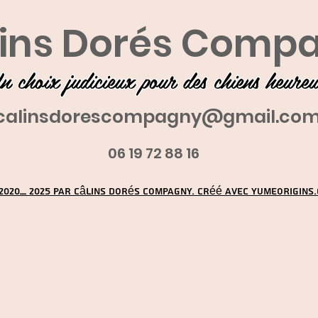
ins Dorés Comp
n choix judicieux pour des chiens heure
calinsdorescompagny@gmail.co
06 19 72 88 16
2020_ 2025 par Câlins Dorés Compagny. Créé avec YUMEORIGINS