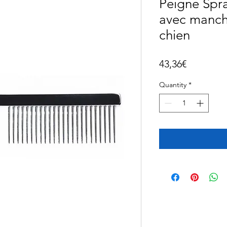
Peigne Spra
avec manch
chien
Price
43,36€
Quantity
*