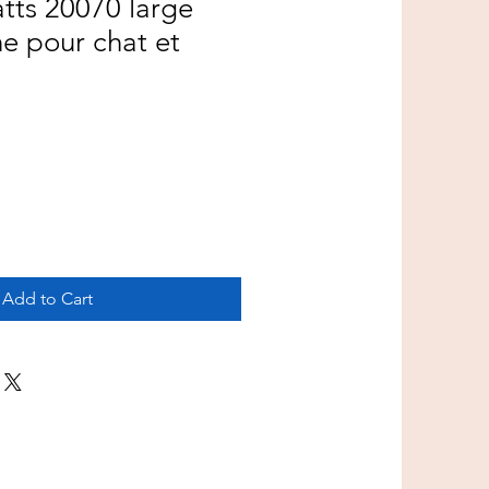
tts 20070 large
e pour chat et
Add to Cart