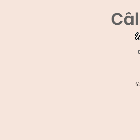
Câl
U
©