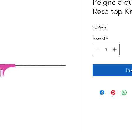
Peigne à 
Rose top K
Preis
16,69 €
Anzahl
*
In