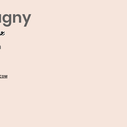
agny
ux
m
.COM