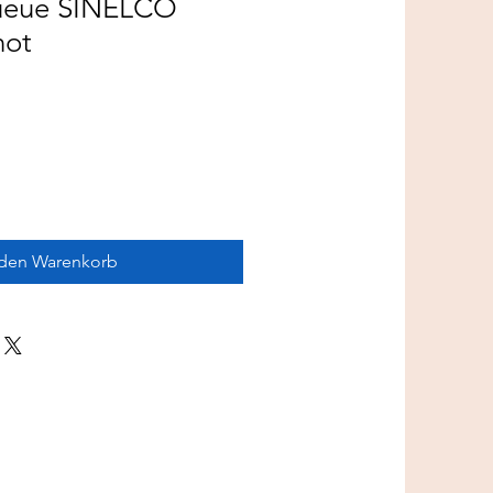
queue SINELCO
not
 den Warenkorb