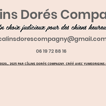
ins Dorés Comp
n choix judicieux pour des chiens heure
calinsdorescompagny@gmail.co
06 19 72 88 16
2020_ 2025 par Câlins Dorés Compagny. Créé avec YUMEORIGINS