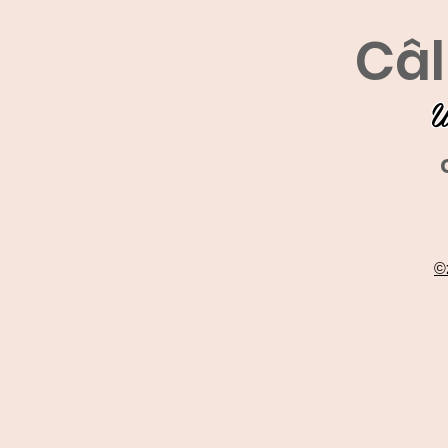
Câl
U
©