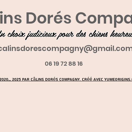
ins Dorés Comp
n choix judicieux pour des chiens heure
calinsdorescompagny@gmail.co
06 19 72 88 16
2020_ 2025 par Câlins Dorés Compagny. Créé avec YUMEORIGINS