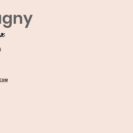
agny
ux
m
.COM