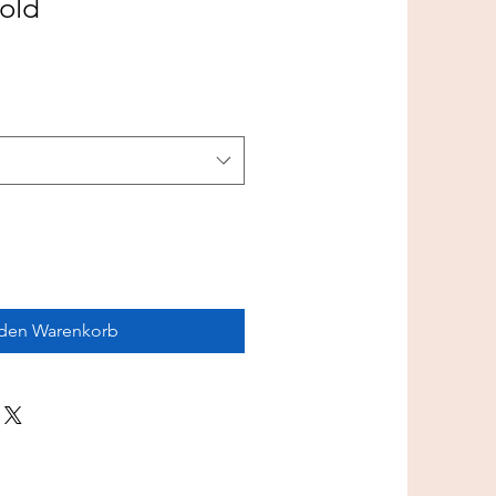
old
 den Warenkorb