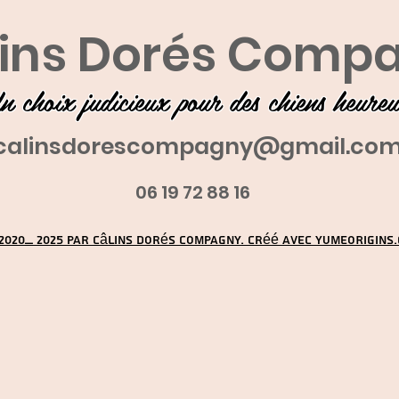
ins Dorés Comp
n choix judicieux pour des chiens heure
calinsdorescompagny@gmail.co
06 19 72 88 16
2020_ 2025 par Câlins Dorés Compagny. Créé avec YUMEORIGINS