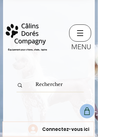
MENU
​Équipement pour chiens, chats,
lapins
Connectez-vous ici