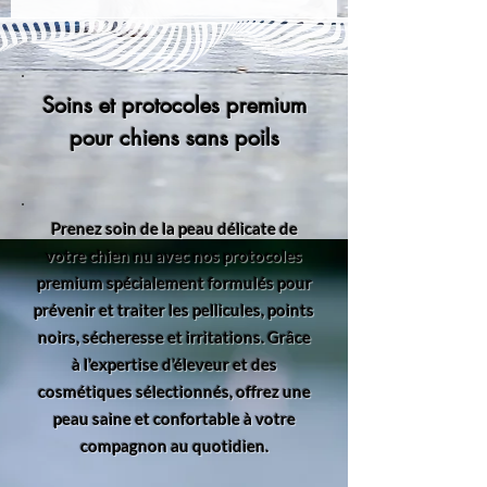
Soins et protocoles premium
pour chiens sans poils
Prenez soin de la peau délicate de
votre chien nu avec nos protocoles
premium spécialement formulés pour
prévenir et traiter les pellicules, points
noirs, sécheresse et irritations. Grâce
à l’expertise d’éleveur et des
cosmétiques sélectionnés, offrez une
peau saine et confortable à votre
compagnon au quotidien.